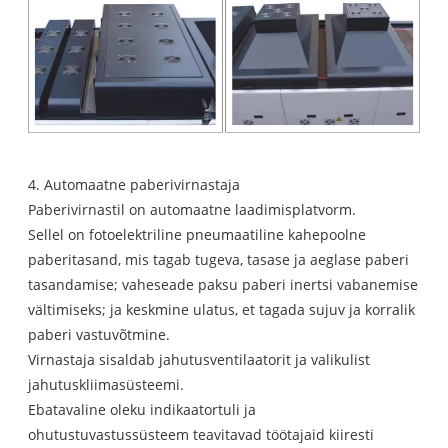
4. Automaatne paberivirnastaja
Paberivirnastil on automaatne laadimisplatvorm.
Sellel on fotoelektriline pneumaatiline kahepoolne
paberitasand, mis tagab tugeva, tasase ja aeglase paberi
tasandamise; vaheseade paksu paberi inertsi vabanemise
vältimiseks; ja keskmine ulatus, et tagada sujuv ja korralik
paberi vastuvõtmine.
Virnastaja sisaldab jahutusventilaatorit ja valikulist
jahutuskliimasüsteemi.
Ebatavaline oleku indikaatortuli ja
ohutustuvastussüsteem teavitavad töötajaid kiiresti