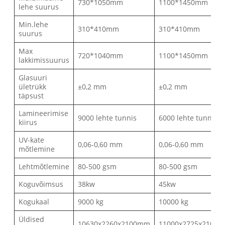
730*1050mm
1100*1450mm
lehe suurus
Min.lehe
310*410mm
310*410mm
suurus
Max
720*1040mm
1100*1450mm
lakkimissuurus
Glasuuri
ületrükk
±0,2 mm
±0,2 mm
täpsust
Lamineerimise
9000 lehte tunnis
6000 lehte tunnis
kiirus
UV-kate
0,06-0,60 mm
0,06-0,60 mm
mõtlemine
Lehtmõtlemine
80-500 gsm
80-500 gsm
Koguvõimsus
38kw
45kw
Kogukaal
9000 kg
10000 kg
Üldised
10630x2260x2100mm
11000x2725x2100