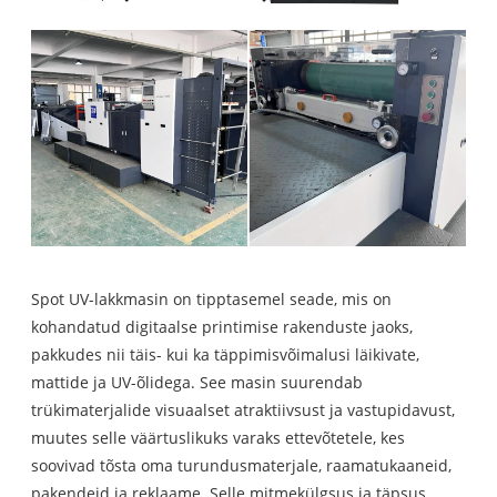
Spot UV-lakkmasin on tipptasemel seade, mis on
kohandatud digitaalse printimise rakenduste jaoks,
pakkudes nii täis- kui ka täppimisvõimalusi läikivate,
mattide ja UV-õlidega. See masin suurendab
trükimaterjalide visuaalset atraktiivsust ja vastupidavust,
muutes selle väärtuslikuks varaks ettevõtetele, kes
soovivad tõsta oma turundusmaterjale, raamatukaaneid,
pakendeid ja reklaame. Selle mitmekülgsus ja täpsus