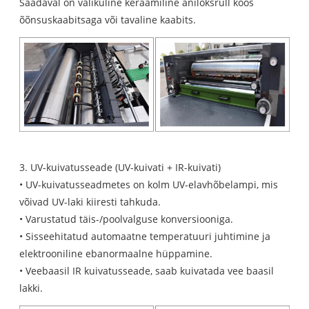
Saadaval on valikuline keraamiline aniloksrull koos
õõnsuskaabitsaga või tavaline kaabits.
3. UV-kuivatusseade (UV-kuivati ​​+ IR-kuivati)
• UV-kuivatusseadmetes on kolm UV-elavhõbelampi, mis
võivad UV-laki kiiresti tahkuda.
• Varustatud täis-/poolvalguse konversiooniga.
• Sisseehitatud automaatne temperatuuri juhtimine ja
elektrooniline ebanormaalne hüppamine.
• Veebaasil IR kuivatusseade, saab kuivatada vee baasil
lakki.