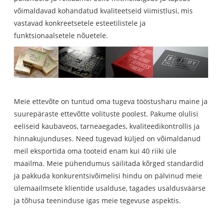
võimaldavad kohandatud kvaliteetseid viimistlusi, mis
vastavad konkreetsetele esteetilistele ja
funktsionaalsetele nõuetele.
Meie ettevõte on tuntud oma tugeva tööstusharu maine ja
suurepäraste ettevõtte volituste poolest. Pakume olulisi
eeliseid kaubaveos, tarneaegades, kvaliteedikontrollis ja
hinnakujunduses. Need tugevad küljed on võimaldanud
meil eksportida oma tooteid enam kui 40 riiki üle
maailma. Meie pühendumus säilitada kõrged standardid
ja pakkuda konkurentsivõimelisi hindu on pälvinud meie
ülemaailmsete klientide usalduse, tagades usaldusväärse
ja tõhusa teeninduse igas meie tegevuse aspektis.