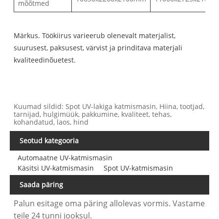
mõõtmed
Märkus. Töökiirus varieerub olenevalt materjalist,
suurusest, paksusest, värvist ja prinditava materjali
kvaliteedinõuetest.
Kuumad sildid: Spot UV-lakiga katmismasin, Hiina, tootjad,
tarnijad, hulgimüük, pakkumine, kvaliteet, tehas,
kohandatud, laos, hind
Seotud kategooria
Automaatne UV-katmismasin
Käsitsi UV-katmismasin
Spot UV-katmismasin
Saada päring
Palun esitage oma päring allolevas vormis. Vastame
teile 24 tunni jooksul.