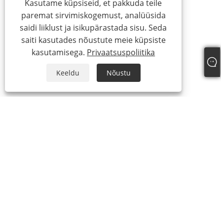
Kasutame küpsiseid, et pakkuda teile
paremat sirvimiskogemust, analüüsida
saidi liiklust ja isikupärastada sisu. Seda
saiti kasutades nõustute meie küpsiste
kasutamisega.
Privaatsuspoliitika
Keeldu
Nõustu
+86-13738307138