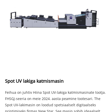
Spot UV lakiga katmismasin
Feihua on juhtiv Hiina Spot UV-lakiga katmismasinate tootja.
FHSGJ-seeria on meie 2024. aasta peamine tootesari. The
Spot UV-lakimasin on loodud spetsiaalselt digitaalseks
printimiseks firmas New Star. See masin sobib ideaalselt