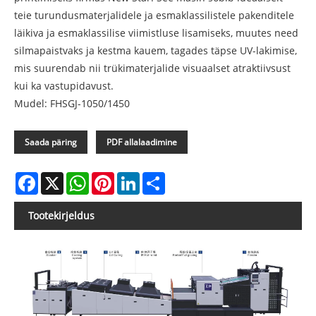
teie turundusmaterjalidele ja esmaklassilistele pakenditele
läikiva ja esmaklassilise viimistluse lisamiseks, muutes need
silmapaistvaks ja kestma kauem, tagades täpse UV-lakimise,
mis suurendab nii trükimaterjalide visuaalset atraktiivsust
kui ka vastupidavust.
Mudel: FHSGJ-1050/1450
Saada päring
PDF allalaadimine
Facebook
X
WhatsApp
Pinterest
LinkedIn
Share
Tootekirjeldus