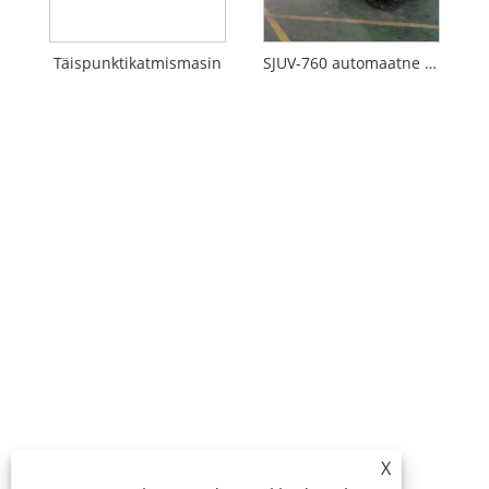
Täispunktikatmismasin
SJUV-760 automaatne punkt-UV-katmismasin
X