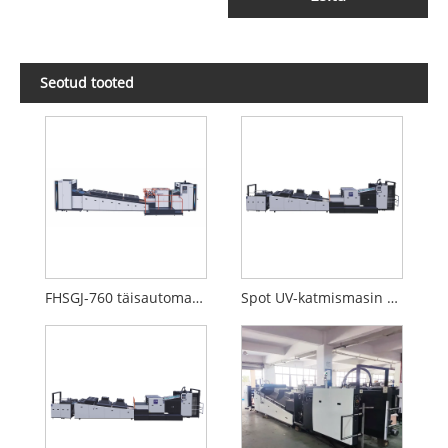
Seotud tooted
FHSGJ-760 täisautomaatne kiire täiskohaga lakkimismasin
Spot UV-katmismasin digitaalprintimiseks