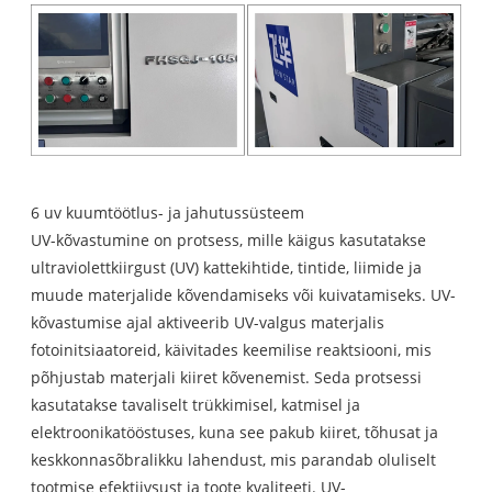
6 uv kuumtöötlus- ja jahutussüsteem
UV-kõvastumine on protsess, mille käigus kasutatakse
ultraviolettkiirgust (UV) kattekihtide, tintide, liimide ja
muude materjalide kõvendamiseks või kuivatamiseks. UV-
kõvastumise ajal aktiveerib UV-valgus materjalis
fotoinitsiaatoreid, käivitades keemilise reaktsiooni, mis
põhjustab materjali kiiret kõvenemist. Seda protsessi
kasutatakse tavaliselt trükkimisel, katmisel ja
elektroonikatööstuses, kuna see pakub kiiret, tõhusat ja
keskkonnasõbralikku lahendust, mis parandab oluliselt
tootmise efektiivsust ja toote kvaliteeti. UV-