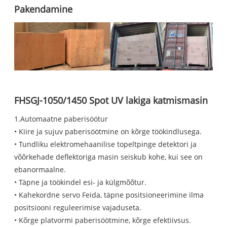
Pakendamine
FHSGJ-1050/1450 Spot UV lakiga katmismasin
1.Automaatne paberisöötur
• Kiire ja sujuv paberisöötmine on kõrge töökindlusega.
• Tundliku elektromehaanilise topeltpinge detektori ja
võõrkehade deflektoriga masin seiskub kohe, kui see on
ebanormaalne.
• Täpne ja töökindel esi- ja külgmõõtur.
• Kahekordne servo Feida, täpne positsioneerimine ilma
positsiooni reguleerimise vajaduseta.
• Kõrge platvormi paberisöötmine, kõrge efektiivsus.