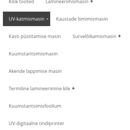
Kõik tooted
Lamineerimismasin
UV-katmismasin
Kaustade liimimismasin
Kasti püstitamise masin
Survelõikamismasin
Kuumstantsimismasin
Akende lappimise masin
Termiline lamineerimine kile
Kuumstantsimisfoolium
UV-digitaalne tindiprinter