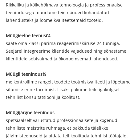
Rikkaliku ja kõikehõlmava tehnoloogia ja professionaalse
teenindusega muudame teie nõuded kohandatud
lahendusteks ja loome kvaliteetsemaid tooteid.
Müügieelne teenusï¼
saate oma klassi parima reageerimiskiiruse 24 tunniga.
Seejärel integreerime klientide vajadused ning sõnastame
klientidele sobivaimad ja ökonoomsemad lahendused.
Müügil teenindus¼
me kontrollime rangelt toodete tootmiskvaliteeti ja lõpetame
silumise enne tarnimist. Lisaks pakume teile igakülgset
tehnilist konsultatsiooni ja koolitust.
Müügijärgne teenindus
spetsiaalselt varustatud professionaalsete ja kogenud
tehniliste meistrite rühmaga, et pakkuda täielikke
jälgimisteenuseid ja aidata teil koolitada tehnilisi töötajaid.