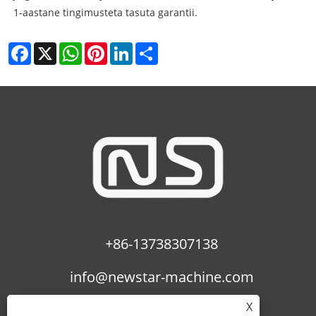
1-aastane tingimusteta tasuta garantii.
Facebook
X
WhatsApp
Pinterest
LinkedIn
Share
+86-13738307138
info@newstar-machine.com
X