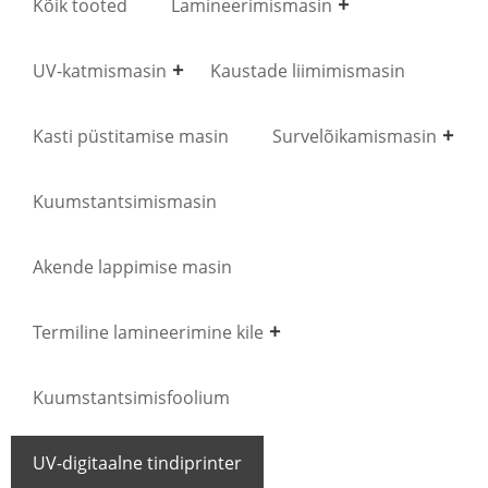
Kõik tooted
Lamineerimismasin
UV-katmismasin
Kaustade liimimismasin
Kasti püstitamise masin
Survelõikamismasin
Kuumstantsimismasin
Akende lappimise masin
Termiline lamineerimine kile
Kuumstantsimisfoolium
UV-digitaalne tindiprinter