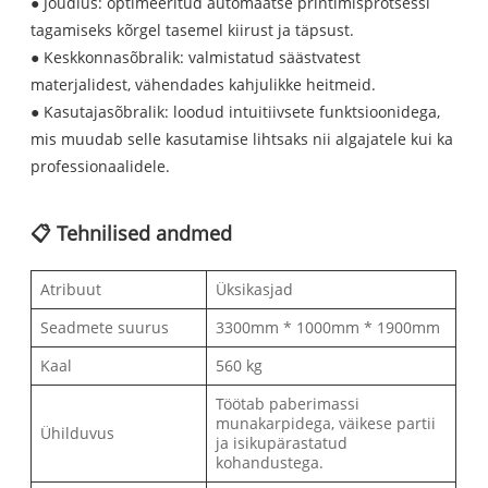
● Jõudlus: optimeeritud automaatse printimisprotsessi
tagamiseks kõrgel tasemel kiirust ja täpsust.
● Keskkonnasõbralik: valmistatud säästvatest
materjalidest, vähendades kahjulikke heitmeid.
● Kasutajasõbralik: loodud intuitiivsete funktsioonidega,
mis muudab selle kasutamise lihtsaks nii algajatele kui ka
professionaalidele.
📋 Tehnilised andmed
Atribuut
Üksikasjad
Seadmete suurus
3300mm * 1000mm * 1900mm
Kaal
560 kg
Töötab paberimassi
munakarpidega, väikese partii
Ühilduvus
ja isikupärastatud
kohandustega.