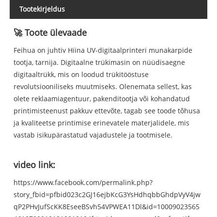
Tootekirjeldus
🚀 Toote ülevaade
Feihua on juhtiv Hiina UV-digitaalprinteri munakarpide
tootja, tarnija. Digitaalne trükimasin on nüüdisaegne
digitaaltrükk, mis on loodud trükitööstuse
revolutsiooniliseks muutmiseks. Olenemata sellest, kas
olete reklaamiagentuur, pakenditootja või kohandatud
printimisteenust pakkuv ettevõte, tagab see toode tõhusa
ja kvaliteetse printimise erinevatele materjalidele, mis
vastab isikupärastatud vajadustele ja tootmisele.
video link:
https://www.facebook.com/permalink.php?
story_fbid=pfbid023c2GJ16ejbKcG3YsHdhqbbGhdpVyV4jw
qP2PHvJufScKK8EseeBSvh54VPWEA11Dl&id=10009023565