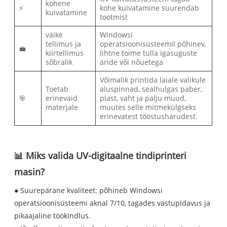
kohene
⚡
kohe kuivatamine suurendab
kuivatamine
tootmist
väike
Windowsi
tellimus ja
operatsioonisüsteemil põhinev,
💼
kiirtellimus
lihtne toime tulla igasuguste
sõbralik
äride või nõuetega
Võimalik printida laiale valikule
Toetab
aluspinnad, sealhulgas paber,
🎯
erinevaid
plast, vaht ja palju muud,
materjale
muutes selle mitmekülgseks
erinevatest tööstusharudest.
📊 Miks valida UV-digitaalne tindiprinteri
masin?
● Suurepärane kvaliteet: põhineb Windowsi
operatsioonisüsteemi aknal 7/10, tagades vastupidavus ja
pikaajaline töökindlus.