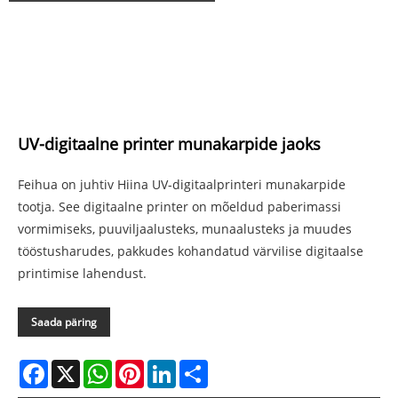
UV-digitaalne printer munakarpide jaoks
Feihua on juhtiv Hiina UV-digitaalprinteri munakarpide
tootja. See digitaalne printer on mõeldud paberimassi
vormimiseks, puuviljaalusteks, munaalusteks ja muudes
tööstusharudes, pakkudes kohandatud värvilise digitaalse
printimise lahendust.
Saada päring
Facebook
X
WhatsApp
Pinterest
LinkedIn
Share