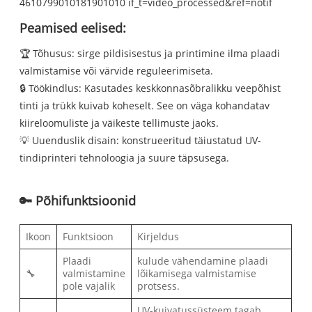
4610799010181901010 if_t=video_processed&ref=notif
Peamised eelised:
🏆 Tõhusus: sirge pildisisestus ja printimine ilma plaadi
valmistamise või värvide reguleerimiseta.
🔒 Töökindlus: Kasutades keskkonnasõbralikku veepõhist
tinti ja trükk kuivab koheselt. See on väga kohandatav
kiireloomuliste ja väikeste tellimuste jaoks.
💡 Uuenduslik disain: konstrueeritud täiustatud UV-
tindiprinteri tehnoloogia ja suure täpsusega.
🔑 Põhifunktsioonid
Ikoon
Funktsioon
Kirjeldus
Plaadi
kulude vähendamine plaadi
🔧
valmistamine
lõikamisega valmistamise
pole vajalik
protsess.
UV-kuivatussüsteem tagab