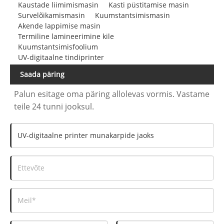
Kaustade liimimismasin
Kasti püstitamise masin
Survelõikamismasin
Kuumstantsimismasin
Akende lappimise masin
Termiline lamineerimine kile
Kuumstantsimisfoolium
UV-digitaalne tindiprinter
Saada päring
Palun esitage oma päring allolevas vormis. Vastame
teile 24 tunni jooksul.