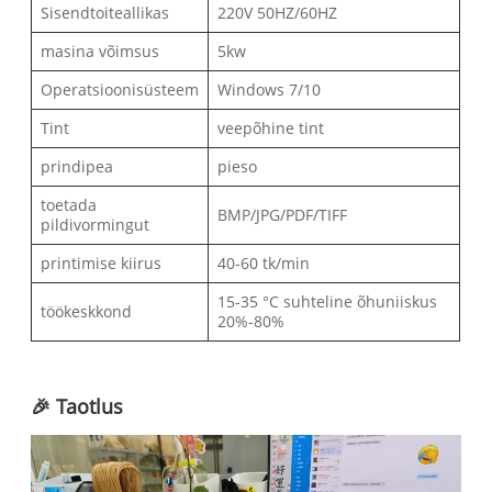
Sisendtoiteallikas
220V 50HZ/60HZ
masina võimsus
5kw
Operatsioonisüsteem
Windows 7/10
Tint
veepõhine tint
prindipea
pieso
toetada
BMP/JPG/PDF/TIFF
pildivormingut
printimise kiirus
40-60 tk/min
15-35 °C suhteline õhuniiskus
töökeskkond
20%-80%
🎉 Taotlus