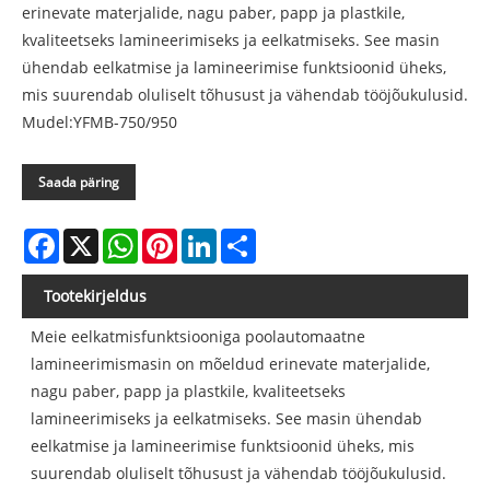
erinevate materjalide, nagu paber, papp ja plastkile,
kvaliteetseks lamineerimiseks ja eelkatmiseks. See masin
ühendab eelkatmise ja lamineerimise funktsioonid üheks,
mis suurendab oluliselt tõhusust ja vähendab tööjõukulusid.
Mudel:YFMB-750/950
Saada päring
Facebook
X
WhatsApp
Pinterest
LinkedIn
Share
Tootekirjeldus
Meie eelkatmisfunktsiooniga poolautomaatne
lamineerimismasin on mõeldud erinevate materjalide,
nagu paber, papp ja plastkile, kvaliteetseks
lamineerimiseks ja eelkatmiseks. See masin ühendab
eelkatmise ja lamineerimise funktsioonid üheks, mis
suurendab oluliselt tõhusust ja vähendab tööjõukulusid.