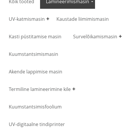
Kõik tooted
Lamineerimismasin
UV-katmismasin
Kaustade liimimismasin
Kasti püstitamise masin
Survelõikamismasin
Kuumstantsimismasin
Akende lappimise masin
Termiline lamineerimine kile
Kuumstantsimisfoolium
UV-digitaalne tindiprinter