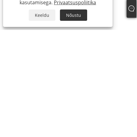
kasutamisega.
Privaatsuspoliitika
Keeldu
Nõustu
+86-13738307138
info@newstar-machine.com