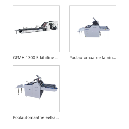
GFMH-1300 5-kihiline poolautomaatne flöötlaminaator
Poolautomaatne lamineerimismasin (reljeefiga)
Poolautomaatne eelkatmiskile lamineerimismasin