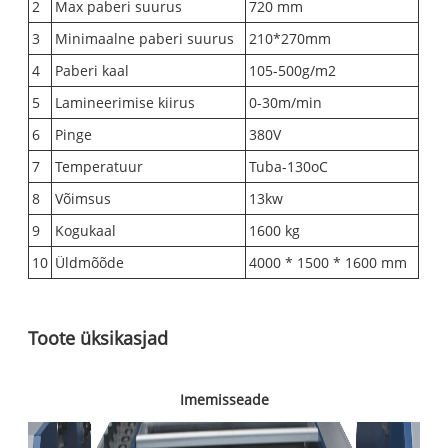
2
Max paberi suurus
720 mm
3
Minimaalne paberi suurus
210*270mm
4
Paberi kaal
105-500g/m2
5
Lamineerimise kiirus
0-30m/min
6
Pinge
380V
7
Temperatuur
Tuba-130oC
8
Võimsus
13kw
9
Kogukaal
1600 kg
10
Üldmõõde
4000 * 1500 * 1600 mm
Toote üksikasjad
Imemisseade