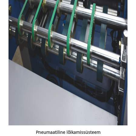
Pneumaatiline lõikamissüsteem