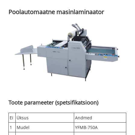
Poolautomaatne masinlaminaator
Toote parameeter (spetsifikatsioon)
Ei
Üksus
Andmed
1
Mudel
YFMB-750A