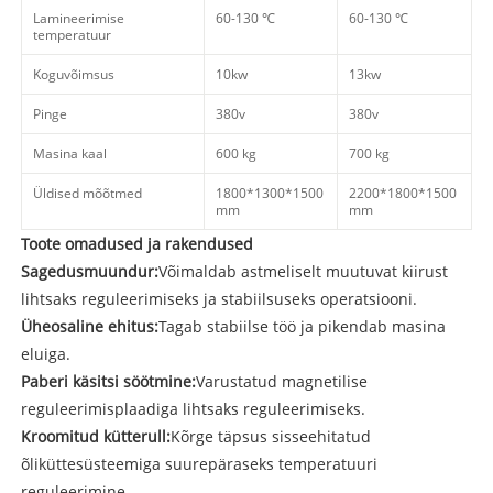
Lamineerimise
60-130 ℃
60-130 ℃
temperatuur
Koguvõimsus
10kw
13kw
Pinge
380v
380v
Masina kaal
600 kg
700 kg
Üldised mõõtmed
1800*
1300*
1500
2200*
1800*
1500
mm
mm
Toote omadused ja rakendused
Sagedusmuundur:
Võimaldab astmeliselt muutuvat kiirust
lihtsaks reguleerimiseks ja stabiilsuseks operatsiooni.
Üheosaline ehitus:
Tagab stabiilse töö ja pikendab masina
eluiga.
Paberi käsitsi söötmine:
Varustatud magnetilise
reguleerimisplaadiga lihtsaks reguleerimiseks.
Kroomitud kütterull:
Kõrge täpsus sisseehitatud
õliküttesüsteemiga suurepäraseks temperatuuri
reguleerimine.