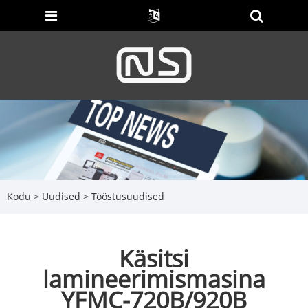
Kodu
>
Uudised
>
Tööstusuudised
Käsitsi
lamineerimismasina
YFMC-720B/920B