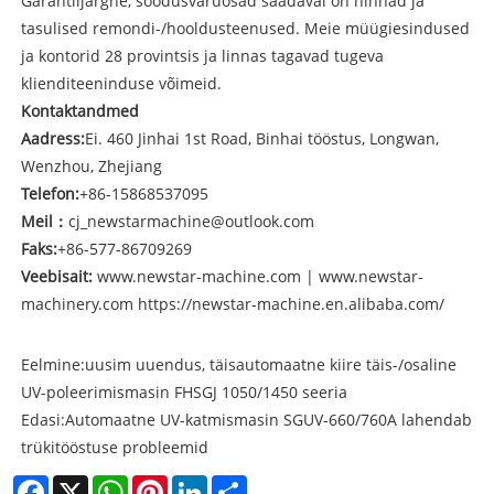
Garantiijärgne, soodusvaruosad saadaval on hinnad ja
tasulised remondi-/hooldusteenused. Meie müügiesindused
ja kontorid 28 provintsis ja linnas tagavad tugeva
klienditeeninduse võimeid.
Kontaktandmed
Aadress:
Ei. 460 Jinhai 1st Road, Binhai tööstus, Longwan,
Wenzhou, Zhejiang
Telefon:
+86-15868537095
Meil
：
cj_newstarmachine@outlook.com
Faks:
+86-577-86709269
Veebisait:
www.newstar-machine.com
|
www.newstar-
machinery.com
https://newstar-machine.en.alibaba.com/
Eelmine:
uusim uuendus, täisautomaatne kiire täis-/osaline
UV-poleerimismasin FHSGJ 1050/1450 seeria
Edasi:
Automaatne UV-katmismasin SGUV-660/760A lahendab
trükitööstuse probleemid
Facebook
X
WhatsApp
Pinterest
LinkedIn
Share