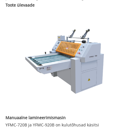
Toote ülevaade
Manuaalne lamineerimismasin
YFMC-720B ja YFMC-920B on kulutõhusad käsitsi