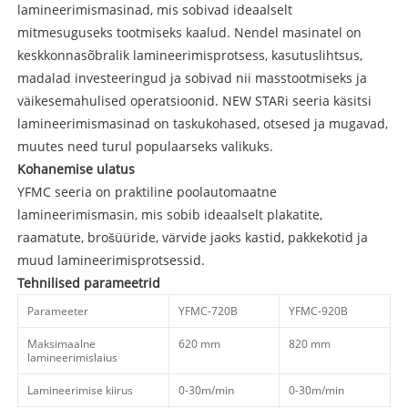
lamineerimismasinad, mis sobivad ideaalselt
mitmesuguseks tootmiseks kaalud. Nendel masinatel on
keskkonnasõbralik lamineerimisprotsess, kasutuslihtsus,
madalad investeeringud ja sobivad nii masstootmiseks ja
väikesemahulised operatsioonid. NEW STARi seeria käsitsi
lamineerimismasinad on taskukohased, otsesed ja mugavad,
muutes need turul populaarseks valikuks.
Kohanemise ulatus
YFMC seeria on praktiline poolautomaatne
lamineerimismasin, mis sobib ideaalselt plakatite,
raamatute, brošüüride, värvide jaoks kastid, pakkekotid ja
muud lamineerimisprotsessid.
Tehnilised parameetrid
Parameeter
YFMC-720B
YFMC-920B
Maksimaalne
620 mm
820 mm
lamineerimislaius
Lamineerimise kiirus
0-30m/min
0-30m/min