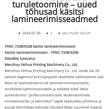
turuletoomine – uued
tõhusad käsitsi
lamineerimisseadmed
●
2024-07-30
●
1
●
Jäta mulle sõnum
YFMC-720B/920B käsitsi lamineerimismasin
Käsitsi lamineerimismasin - YFMC-720B/920B
Ettevõtte tutvustus
Wenzhou Feihua Printing Machinery Co., Ltd.
Wenzhou Feihua Printing Machinery Co., Ltd. omab üle 20-
aastast kogemust pressijärgsete seadmete valmistamise alal.
Meie on spetsialiseerunud lamineerimismasinatele,
terviklikele katmismasinatele ja eelkatte kiled. Meie
pühendumus "professionaalsusele, keskendumisele,
innovatsioonile, ja teenindus" tagab teadusliku juhtimise ja
püüab klientidega kohtuda nõudeid kõige suuremal määral.