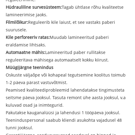
Hüdrauliline survesüsteem:
Tagab ühtlase rõhu kvaliteetse
lamineerimise jaoks.
Filmilõikur:
Reguleerib kile laiust, et see vastaks paberi
suurusele.
Kile perforeeriv ratas:
Muudab lamineeritud paberi
eraldamise lihtsaks.
Automaatne mähis:
Lamineeritud paber rullitakse
reguleeritava mähisega automaatselt kokku kiirust.
Müügijärgne teenindus
Oskuste väljaõpe või kohapeal tegutsemine koolitus toimub
1-2 päeva pärast vastuvõtmist.
Peamised kvaliteediprobleemid lahendatakse tingimusteta
seitsme päeva jooksul. Tasuta remont ühe aasta jooksul, v.a
kuluvad osad ja inimtegurid.
Pakutakse kauganalüüsi ja lahendusi 1 tööpäeva jooksul.
Teeninduspersonal saabub kliendi asukohta vajadusel 48
tunni jooksul.