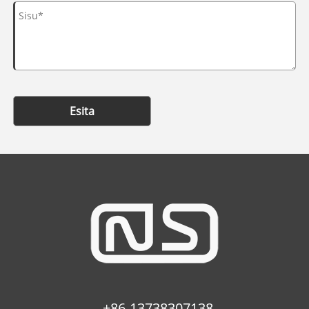
Esita
+86-13738307138