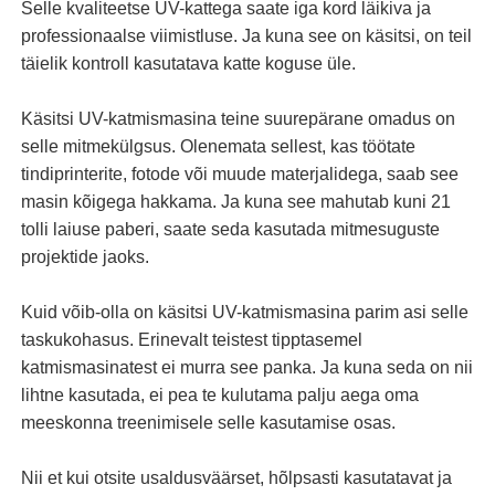
Selle kvaliteetse UV-kattega saate iga kord läikiva ja
professionaalse viimistluse. Ja kuna see on käsitsi, on teil
täielik kontroll kasutatava katte koguse üle.
Käsitsi UV-katmismasina teine ​​suurepärane omadus on
selle mitmekülgsus. Olenemata sellest, kas töötate
tindiprinterite, fotode või muude materjalidega, saab see
masin kõigega hakkama. Ja kuna see mahutab kuni 21
tolli laiuse paberi, saate seda kasutada mitmesuguste
projektide jaoks.
Kuid võib-olla on käsitsi UV-katmismasina parim asi selle
taskukohasus. Erinevalt teistest tipptasemel
katmismasinatest ei murra see panka. Ja kuna seda on nii
lihtne kasutada, ei pea te kulutama palju aega oma
meeskonna treenimisele selle kasutamise osas.
Nii et kui otsite usaldusväärset, hõlpsasti kasutatavat ja