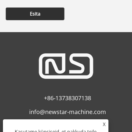
Esita
+86-13738307138
info@newstar-machine.com
X
Kasutame küpsiseid, et pakkuda teile