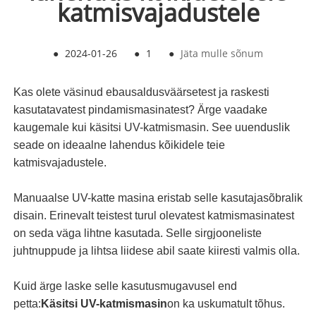
katmisvajadustele
●
2024-01-26
●
1
●
Jäta mulle sõnum
Kas olete väsinud ebausaldusväärsetest ja raskesti
kasutatavatest pindamismasinatest? Ärge vaadake
kaugemale kui käsitsi UV-katmismasin. See uuenduslik
seade on ideaalne lahendus kõikidele teie
katmisvajadustele.
Manuaalse UV-katte masina eristab selle kasutajasõbralik
disain. Erinevalt teistest turul olevatest katmismasinatest
on seda väga lihtne kasutada. Selle sirgjooneliste
juhtnuppude ja lihtsa liidese abil saate kiiresti valmis olla.
Kuid ärge laske selle kasutusmugavusel end
petta:
Käsitsi UV-katmismasin
on ka uskumatult tõhus.