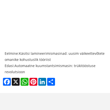
Eelmine:
Käsitsi lamineerimismasinad: uusim väikeettevõtete
omanike kohustuslik tööriist
Edasi:
Automaatne kuumstantsimismasin: trükitööstuse
revolutsioon
Facebook
X
WhatsApp
Pinterest
LinkedIn
Share