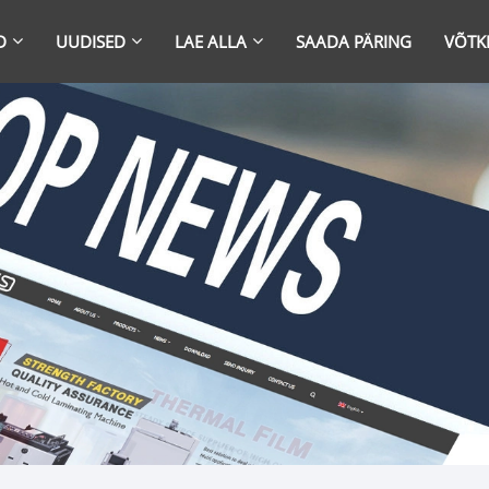
D
UUDISED
LAE ALLA
SAADA PÄRING
VÕTK