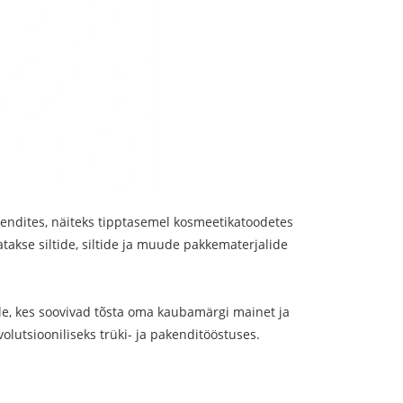
kendites, näiteks tipptasemel kosmeetikatoodetes
tatakse siltide, siltide ja muude pakkematerjalide
e, kes soovivad tõsta oma kaubamärgi mainet ja
utsiooniliseks trüki- ja pakenditööstuses.