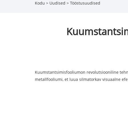
Kodu
>
Uudised
>
Tööstusuudised
Kuumstantsimi
Kuumstantsimisfoolium
on revolutsiooniline teh
metallfooliumi, et luua silmatorkav visuaalne efekt