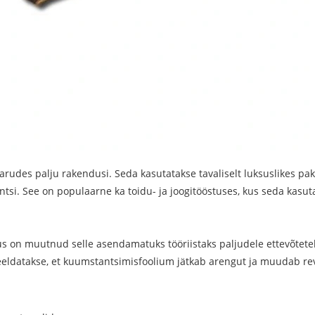
rudes palju rakendusi. Seda kasutatakse tavaliselt luksuslikes pa
gantsi. See on populaarne ka toidu- ja joogitööstuses, kus seda kasu
 on muutnud selle asendamatuks tööriistaks paljudele ettevõtetel
ldatakse, et kuumstantsimisfoolium jätkab arengut ja muudab revol