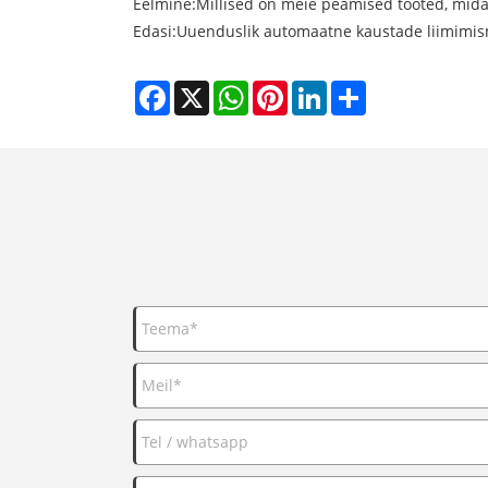
Eelmine:
Millised on meie peamised tooted, mida
Edasi:
Uuenduslik automaatne kaustade liimimi
Facebook
X
WhatsApp
Pinterest
LinkedIn
Share