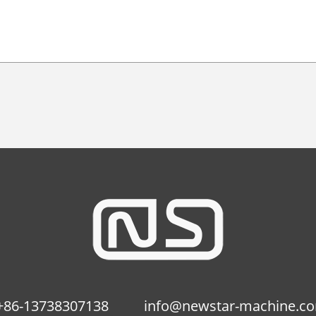
+86-13738307138
info@newstar-machine.c