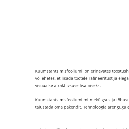
Kuumstantsimisfooliumil on erinevates tööstusha
või ehetes, et lisada tootele rafineeritust ja ele
visuaalse atraktiivsuse lisamiseks.
Kuumstantsimisfooliumi mitmekülgsus ja tõhusus
täiustada oma pakendit. Tehnoloogia arenguga ee