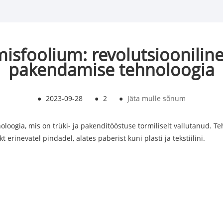
sfoolium: revolutsiooniline
pakendamise tehnoloogia
●
2023-09-28
●
2
●
Jäta mulle sõnum
noloogia, mis on trüki- ja pakenditööstuse tormiliselt vallutanud. T
 erinevatel pindadel, alates paberist kuni plasti ja tekstiilini.