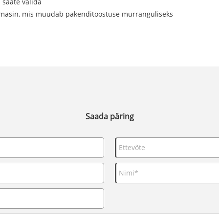
 saate valida
smasin, mis muudab pakenditööstuse murranguliseks
Saada päring