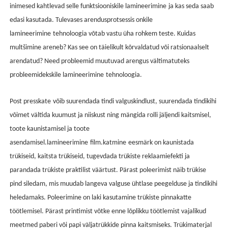
inimesed kahtlevad selle funktsioonis
kile lamineerimine
ja kas seda saab
edasi kasutada. Tulevases arendusprotsessis on
kile
lamineerimine
tehnoloogia võtab vastu üha rohkem teste. Kuidas
multšimine areneb? Kas see on täielikult kõrvaldatud või ratsionaalselt
arendatud? Need probleemid muutuvad arengus vältimatuteks
probleemideks
kile lamineerimine
tehnoloogia.
P
ost presskate
võib suurendada tindi valguskindlust, suurendada tindikihi
võimet vältida kuumust ja niiskust ning mängida rolli jäljendi kaitsmisel,
toote kaunistamisel ja toote
asendamisel.
lamineerimine
film.
katmine
eesmärk on kaunistada
trükiseid, kaitsta trükiseid, tugevdada trükiste reklaamiefekti ja
parandada trükiste praktilist väärtust. Pärast poleerimist näib trükise
pind siledam, mis muudab langeva valguse ühtlase peegelduse ja tindikihi
heledamaks. Poleerimine on laki kasutamine trükiste pinnakatte
töötlemisel. Pärast printimist võtke enne lõplikku töötlemist vajalikud
meetmed paberi või papi väljatrükkide pinna kaitsmiseks. Trükimaterjal