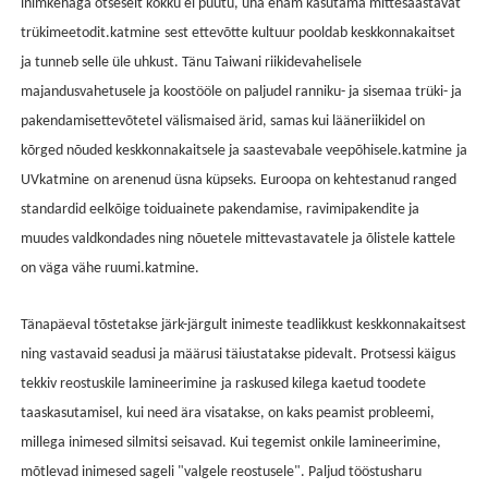
inimkehaga otseselt kokku ei puutu, üha enam kasutama mittesaastavat
trükimeetodit.
katmine
sest ettevõtte kultuur pooldab keskkonnakaitset
ja tunneb selle üle uhkust. Tänu Taiwani riikidevahelisele
majandusvahetusele ja koostööle on paljudel ranniku- ja sisemaa trüki- ja
pakendamisettevõtetel välismaised ärid, samas kui lääneriikidel on
kõrged nõuded keskkonnakaitsele ja saastevabale veepõhisele.
katmine
ja
UV
katmine
on arenenud üsna küpseks. Euroopa on kehtestanud ranged
standardid eelkõige toiduainete pakendamise, ravimipakendite ja
muudes valdkondades ning nõuetele mittevastavatele ja õlistele kattele
on väga vähe ruumi.
katmine
.
Tänapäeval tõstetakse järk-järgult inimeste teadlikkust keskkonnakaitsest
ning vastavaid seadusi ja määrusi täiustatakse pidevalt. Protsessi käigus
tekkiv reostus
kile lamineerimine
ja raskused kilega kaetud toodete
taaskasutamisel, kui need ära visatakse, on kaks peamist probleemi,
millega inimesed silmitsi seisavad. Kui tegemist on
kile lamineerimine
,
mõtlevad inimesed sageli "valgele reostusele". Paljud tööstusharu