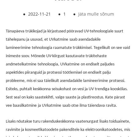
●
2022-11-21
●
1
●
Jäta mulle sõnum
Tänapäeva trükikojad ja kirjastused pööravad UV-tehnoloogiale suurt
tähelepanu ja usuvad, et UV
katmine
saab asendada
kile
lamineerimine
tehnoloogia raamatute trükkimisel. Tegelikult on see vaid
inimeste soov. Mõnede UV-kiirgust kasutavate trükitehaste
andmetel
katmine
tehnoloogia, UV
katmine
on endiselt paljudes
aspektides piiranguid ja protsessi töötlemisel on endiselt palju
probleeme, mis ei saa täielikult asendada
kile lamineerimine
protsessi.
Esiteks, puhtalt keskkonna seisukohast on vesi ja UV trendiga kooskõlas.
Sest seal on kaks saastekihti, valge saaste ja plastireostus. Kate pärast
vee baasil
katmine
ja UV
katmine
saab otse ilma täiendava ravita.
Lisaks nõutakse turu rakenduskeskkonna vaatenurgast lisaks toiduainete,
ravimite ja kosmeetikatoodete pakenditele ka elektroonikatoodetes, mis