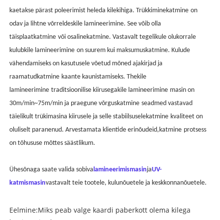
kaetakse pärast poleerimist heleda kilekihiga. Trükkimine
katmine
on
odav ja lihtne võrreldes
kile lamineerimine
. See võib olla
täisplaat
katmine
või osaline
katmine
. Vastavalt tegelikule olukorrale
kulub
kile lamineerimine
on suurem kui maksumus
katmine
. Kulude
vähendamiseks on kasutusele võetud mõned ajakirjad ja
raamatud
katmine
kaante kaunistamiseks. The
kile
lamineerimine
traditsioonilise kiirusega
kile lamineerimine
masin on
30m/m
i
n~75m/m
i
n ja praegune võrgus
katmine
seadmed vastavad
täielikult trükimasina kiirusele ja selle stabiilsusele
katmine
kvaliteet on
oluliselt paranenud. Arvestamata klientide erinõudeid,
katmine
protsess
on tõhususe mõttes säästlikum.
Ühesõnaga saate valida sobiva
lamineerimismasin
ja
UV-
katmismasin
vastavalt teie tootele, kulunõuetele ja keskkonnanõuetele.
Eelmine:
Miks peab valge kaardi paberkott olema kilega