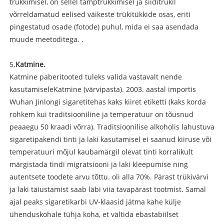
trükkimisel, on sellel tamptrükkimisel ja siiditrükil
võrreldamatud eelised väikeste trükitükkide osas, eriti
pingestatud osade (fotode) puhul, mida ei saa asendada
muude meetoditega. .
5.
Katmine
.
Katmine
paberitooted tuleks valida vastavalt nende
kasutamisele
Katmine
(värvipasta). 2003. aastal importis
Wuhan Jinlongi sigaretitehas kaks kiiret etiketti (kaks korda
rohkem kui traditsiooniline ja temperatuur on tõusnud
peaaegu 50 kraadi võrra). Traditsioonilise alkoholis lahustuva
sigaretipakendi tinti ja laki kasutamisel ei saanud kiiruse või
temperatuuri mõjul kaubamärgil olevat tinti korralikult
märgistada tindi migratsiooni ja laki kleepumise ning
autentsete toodete arvu tõttu. oli alla 70%. Pärast trükivärvi
ja laki täiustamist saab läbi viia tavapärast tootmist. Samal
ajal peaks sigaretikarbi UV-klaasid jätma kahe külje
ühenduskohale tühja koha, et vältida ebastabiilset