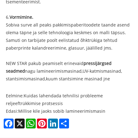
tsementeerimist.
6.
Vormimine
.
Sobiva surve all peaks pakkimispaberitoodete taande asend
olema täpne ja selle tehnoloogia keskmes on malli täpsus.
Samuti on tarbijate poolt eelistatud õhktrükiga tehtud
paberprinte kalandreerimine, glasuur, jäälilled jms.
NEW STAR pakub peamiselt erinevaid
pressijärgsed
seadmed
nagu lamineerimismasinad,
UV-katmismasinad
,
stantsimismasinad,
kuum stantsimine
masinad jne
Eelmine:
Kuidas lahendada tehnilisi probleeme
reljeeftrükkimise protsessis
Edasi:
Millise kile jaoks sobib lamineerimismasin
Facebook
X
WhatsApp
Pinterest
LinkedIn
Share