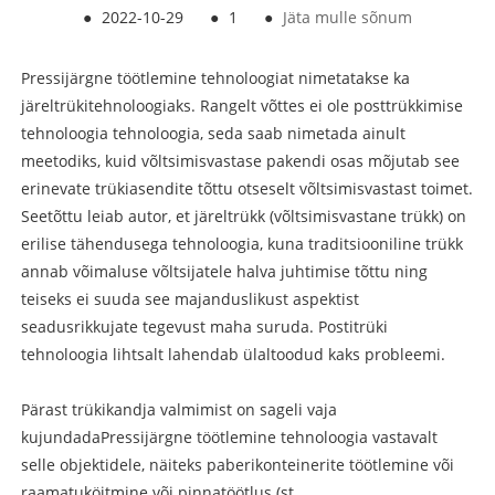
●
2022-10-29
●
1
●
Jäta mulle sõnum
Pressijärgne töötlemine
tehnoloogiat nimetatakse ka
järeltrükitehnoloogiaks. Rangelt võttes ei ole posttrükkimise
tehnoloogia tehnoloogia, seda saab nimetada ainult
meetodiks, kuid võltsimisvastase pakendi osas mõjutab see
erinevate trükiasendite tõttu otseselt võltsimisvastast toimet.
Seetõttu leiab autor, et järeltrükk (võltsimisvastane trükk) on
erilise tähendusega tehnoloogia, kuna traditsiooniline trükk
annab võimaluse võltsijatele halva juhtimise tõttu ning
teiseks ei suuda see majanduslikust aspektist
seadusrikkujate tegevust maha suruda. Postitrüki
tehnoloogia lihtsalt lahendab ülaltoodud kaks probleemi.
Pärast trükikandja valmimist on sageli vaja
kujundada
Pressijärgne töötlemine
tehnoloogia vastavalt
selle objektidele, näiteks paberikonteinerite töötlemine või
raamatuköitmine või pinnatöötlus (st