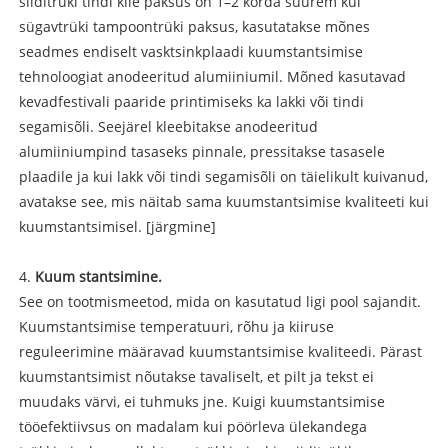
siiditrüki tindi kile paksus on 1–2 korda suurem kui
sügavtrüki tampoontrüki paksus, kasutatakse mõnes
seadmes endiselt vasktsinkplaadi kuumstantsimise
tehnoloogiat anodeeritud alumiiniumil. Mõned kasutavad
kevadfestivali paaride printimiseks ka lakki või tindi
segamisõli. Seejärel kleebitakse anodeeritud
alumiiniumpind tasaseks pinnale, pressitakse tasasele
plaadile ja kui lakk või tindi segamisõli on täielikult kuivanud,
avatakse see, mis näitab sama kuumstantsimise kvaliteeti kui
kuumstantsimisel. [järgmine]
4.
Kuum stantsimine.
See on tootmismeetod, mida on kasutatud ligi pool sajandit.
Kuumstantsimise temperatuuri, rõhu ja kiiruse
reguleerimine määravad kuumstantsimise kvaliteedi. Pärast
kuumstantsimist nõutakse tavaliselt, et pilt ja tekst ei
muudaks värvi, ei tuhmuks jne. Kuigi kuumstantsimise
tööefektiivsus on madalam kui pöörleva ülekandega