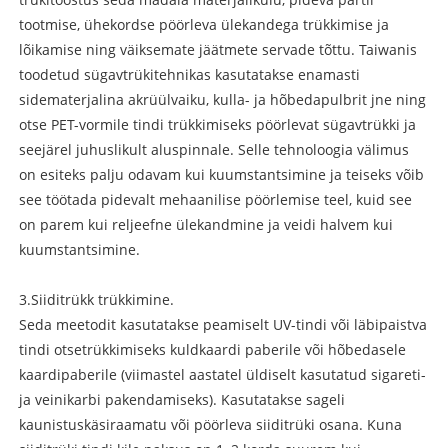
tootmise, ühekordse pöörleva ülekandega trükkimise ja
lõikamise ning väiksemate jäätmete servade tõttu. Taiwanis
toodetud sügavtrükitehnikas kasutatakse enamasti
sidematerjalina akrüülvaiku, kulla- ja hõbedapulbrit jne ning
otse PET-vormile tindi trükkimiseks pöörlevat sügavtrükki ja
seejärel juhuslikult aluspinnale. Selle tehnoloogia välimus
on esiteks palju odavam kui kuumstantsimine ja teiseks võib
see töötada pidevalt mehaanilise pöörlemise teel, kuid see
on parem kui reljeefne ülekandmine ja veidi halvem kui
kuumstantsimine.
3.
Siiditrükk
trükkimine
.
Seda meetodit kasutatakse peamiselt UV-tindi või läbipaistva
tindi otsetrükkimiseks kuldkaardi paberile või hõbedasele
kaardipaberile (viimastel aastatel üldiselt kasutatud sigareti-
ja veinikarbi pakendamiseks). Kasutatakse sageli
kaunistuskäsiraamatu või pöörleva siiditrüki osana. Kuna