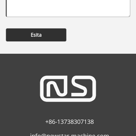
Esita
+86-13738307138
info@newstar-machine.com