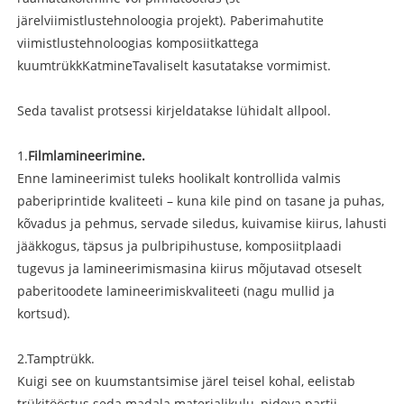
järelviimistlustehnoloogia projekt). Paberimahutite
viimistlustehnoloogias komposiitkattega
kuumtrükk
Katmine
Tavaliselt kasutatakse vormimist.
Seda tavalist protsessi kirjeldatakse lühidalt allpool.
1.
Film
lamineerimine
.
Enne lamineerimist tuleks hoolikalt kontrollida valmis
paberiprintide kvaliteeti – kuna kile pind on tasane ja puhas,
kõvadus ja pehmus, servade siledus, kuivamise kiirus, lahusti
jääkkogus, täpsus ja pulbripihustuse, komposiitplaadi
tugevus ja lamineerimismasina kiirus mõjutavad otseselt
paberitoodete lamineerimiskvaliteeti (nagu mullid ja
kortsud).
2.
Tamptrükk.
Kuigi see on kuumstantsimise järel teisel kohal, eelistab
trükitööstus seda madala materjalikulu, pideva partii