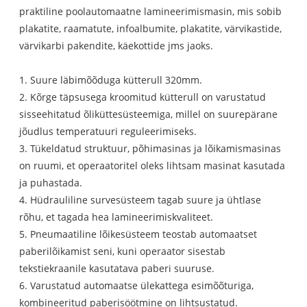
praktiline poolautomaatne lamineerimismasin, mis sobib
plakatite, raamatute, infoalbumite, plakatite, värvikastide,
värvikarbi pakendite, käekottide jms jaoks.
1. Suure läbimõõduga kütterull 320mm.
2. Kõrge täpsusega kroomitud kütterull on varustatud
sisseehitatud õliküttesüsteemiga, millel on suurepärane
jõudlus temperatuuri reguleerimiseks.
3. Tükeldatud struktuur, põhimasinas ja lõikamismasinas
on ruumi, et operaatoritel oleks lihtsam masinat kasutada
ja puhastada.
4. Hüdrauliline survesüsteem tagab suure ja ühtlase
rõhu, et tagada hea lamineerimiskvaliteet.
5. Pneumaatiline lõikesüsteem teostab automaatset
paberilõikamist seni, kuni operaator sisestab
tekstiekraanile kasutatava paberi suuruse.
6. Varustatud automaatse ülekattega esimõõturiga,
kombineeritud paberisöötmine on lihtsustatud.