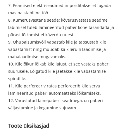
7. Peamised elektriseadmed imporditakse, et tagada
masina stabiilne töö.
8. Kumerusvastane seade: kõverusvastase seadme
läbimisel tuleb lamineeritud paber kohe tasandada ja
pärast lõikamist ei kõverdu uuesti.
9. Õhupaisumisvõll vabastab kile ja täpsustab kile
vabastamist ning muudab ka kilerulli laadimise ja
mahalaadimise mugavamaks.
10. Kilelõikur lõikab kile laiust, et see vastaks paberi
suurusele. Lõigatud kile jäetakse kile vabastamise
spindlile.
11. Kile perforeeriv ratas perforeerib kile serva
lamineeritud paberi automaatseks lõikamiseks.
12. Varustatud lainepaberi seadmega, on paberi
väljastamine ja kogumine sujuvam.
Toote üksikasjad