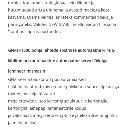
tarnija. Kutsume siiralt globaalseid kliente ja
hulgimüüjaid äriga ühinema ja avatud meelega koos
kasvama. Oleme valmis lahketeks kommentaarideks ja
päringuteks. Valides NEW STARi, on ellu viidud filosoofia
"suhtlus-sõprus-partnerlus".
GFMH-1300 põhja lehtede söötmise automaatne kiire 5-
kihiline poolautomaatne automaatne servo flöödiga
lamineerimismasin
GFM-seeria täiustatud poolautomaatsed
flöötlaminaatorid, mis on uue põlvkonna suure täpsusega
tooted, on välja töötatud
meie ettevõte viitab kartongi struktuurile kartongile,
kartongist lainepapi laminaatorile kodus
ja välismaal, integreerides optilise ja elektrilise ning õhu
ja mehaanilise.