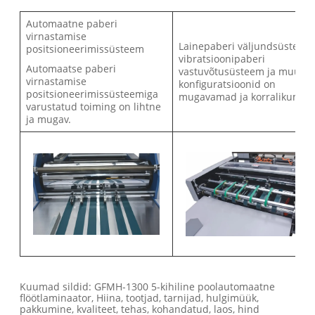
Automaatne paberi
virnastamise
Lainepaberi väljundsüsteem
positsioneerimissüsteem
vibratsioonipaberi
Automaatse paberi
vastuvõtusüsteem ja muud
virnastamise
konfiguratsioonid on
positsioneerimissüsteemiga
mugavamad ja korralikumad
varustatud toiming on lihtne
ja mugav.
Kuumad sildid: GFMH-1300 5-kihiline poolautomaatne
flöötlaminaator, Hiina, tootjad, tarnijad, hulgimüük,
pakkumine, kvaliteet, tehas, kohandatud, laos, hind