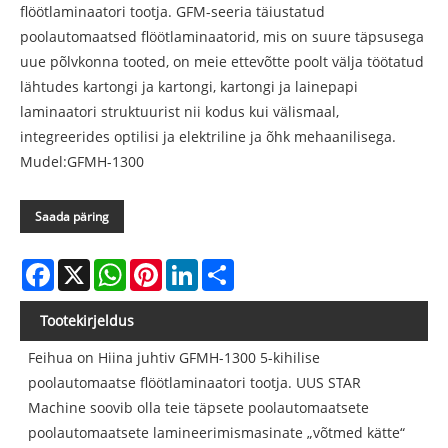
flöötlaminaatori tootja. GFM-seeria täiustatud
poolautomaatsed flöötlaminaatorid, mis on suure täpsusega
uue põlvkonna tooted, on meie ettevõtte poolt välja töötatud
lähtudes kartongi ja kartongi, kartongi ja lainepapi
laminaatori struktuurist nii kodus kui välismaal,
integreerides optilisi ja elektriline ja õhk mehaanilisega.
Mudel:GFMH-1300
Saada päring
Facebook
X
WhatsApp
Pinterest
LinkedIn
Share
Tootekirjeldus
Feihua on Hiina juhtiv GFMH-1300 5-kihilise
poolautomaatse flöötlaminaatori tootja. UUS STAR
Machine soovib olla teie täpsete poolautomaatsete
poolautomaatsete lamineerimismasinate „võtmed kätte“