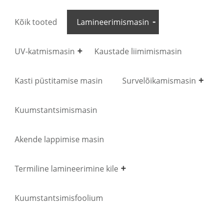
Kõik tooted
Lamineerimismasin
UV-katmismasin
Kaustade liimimismasin
Kasti püstitamise masin
Survelõikamismasin
Kuumstantsimismasin
Akende lappimise masin
Termiline lamineerimine kile
Kuumstantsimisfoolium