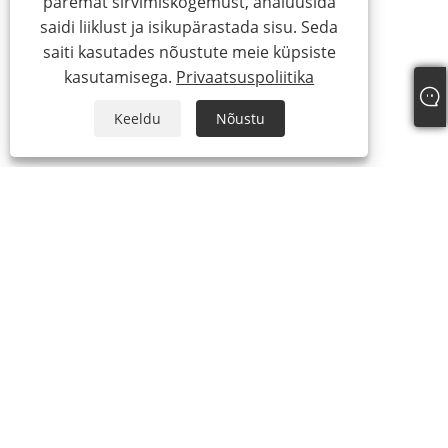
paremat sirvimiskogemust, analüüsida
saidi liiklust ja isikupärastada sisu. Seda
saiti kasutades nõustute meie küpsiste
kasutamisega.
Privaatsuspoliitika
Keeldu
Nõustu
+86-13738307138
info@newstar-machine.com