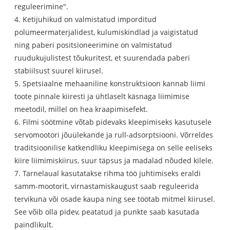
reguleerimine".
4. Ketijuhikud on valmistatud imporditud
polümeermaterjalidest, kulumiskindlad ja vaigistatud
ning paberi positsioneerimine on valmistatud
ruudukujulistest tõukuritest, et suurendada paberi
stabiilsust suurel kiirusel.
5. Spetsiaalne mehaaniline konstruktsioon kannab liimi
toote pinnale kiiresti ja ühtlaselt käsnaga liimimise
meetodil, millel on hea kraapimisefekt.
6. Filmi söötmine võtab pidevaks kleepimiseks kasutusele
servomootori jõuülekande ja rull-adsorptsiooni. Võrreldes
traditsioonilise katkendliku kleepimisega on selle eeliseks
kiire liimimiskiirus, suur täpsus ja madalad nõuded kilele.
7. Tarnelaual kasutatakse rihma töö juhtimiseks eraldi
samm-mootorit, virnastamiskaugust saab reguleerida
tervikuna või osade kaupa ning see töötab mitmel kiirusel.
See võib olla pidev, peatatud ja punkte saab kasutada
paindlikult.