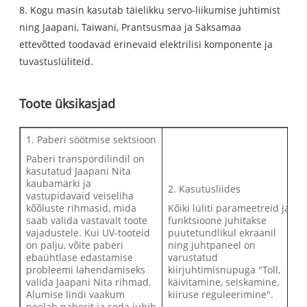
8. Kogu masin kasutab täielikku servo-liikumise juhtimist
ning Jaapani, Taiwani, Prantsusmaa ja Saksamaa
ettevõtted toodavad erinevaid elektrilisi komponente ja
tuvastuslüliteid.
Toote üksikasjad
1. Paberi söötmise sektsioon
Paberi transpordilindil on
kasutatud Jaapani Nita
kaubamärki ja
2. Kasutusliides
vastupidavaid veiseliha
kõõluste rihmasid, mida
Kõiki lüliti parameetreid ja
saab valida vastavalt toote
funktsioone juhitakse
vajadustele. Kui UV-tooteid
puutetundlikul ekraanil
on palju, võite paberi
ning juhtpaneel on
ebaühtlase edastamise
varustatud
probleemi lahendamiseks
kiirjuhtimisnupuga "Toll,
valida Jaapani Nita rihmad.
käivitamine, seiskamine,
Alumise lindi vaakum
kiiruse reguleerimine".
neelab paberit ja seda juhib