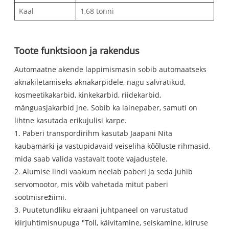
Kaal
1,68 tonni
Toote funktsioon ja rakendus
Automaatne akende lappimismasin sobib automaatseks
aknakiletamiseks aknakarpidele, nagu salvrätikud,
kosmeetikakarbid, kinkekarbid, riidekarbid,
mänguasjakarbid jne. Sobib ka lainepaber, samuti on
lihtne kasutada erikujulisi karpe.
1. Paberi transpordirihm kasutab Jaapani Nita
kaubamärki ja vastupidavaid veiseliha kõõluste rihmasid,
mida saab valida vastavalt toote vajadustele.
2. Alumise lindi vaakum neelab paberi ja seda juhib
servomootor, mis võib vahetada mitut paberi
söötmisrežiimi.
3. Puutetundliku ekraani juhtpaneel on varustatud
kiirjuhtimisnupuga "Toll, käivitamine, seiskamine, kiiruse