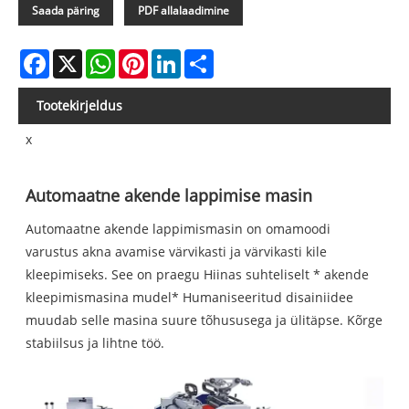
Saada päring
PDF allalaadimine
Facebook
X
WhatsApp
Pinterest
LinkedIn
Share
Tootekirjeldus
x
Automaatne akende lappimise masin
Automaatne akende lappimismasin on omamoodi
varustus akna avamise värvikasti ja värvikasti kile
kleepimiseks. See on praegu Hiinas suhteliselt * akende
kleepimismasina mudel* Humaniseeritud disainiidee
muudab selle masina suure tõhususega ja ülitäpse. Kõrge
stabiilsus ja lihtne töö.