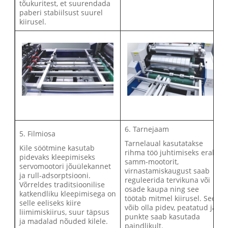
tõukuritest, et suurendada
paberi stabiilsust suurel
kiirusel.
6. Tarnejaam
5. Filmiosa
Tarnelaual kasutatakse
Kile söötmine kasutab
rihma töö juhtimiseks eraldi
pidevaks kleepimiseks
samm-mootorit,
servomootori jõuülekannet
virnastamiskaugust saab
ja rull-adsorptsiooni.
reguleerida tervikuna või
Võrreldes traditsioonilise
osade kaupa ning see
katkendliku kleepimisega on
töötab mitmel kiirusel. See
selle eeliseks kiire
võib olla pidev, peatatud ja
liimimiskiirus, suur täpsus
punkte saab kasutada
ja madalad nõuded kilele.
paindlikult.