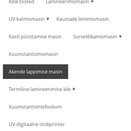
Kõik tooted
Lamineerimismasin
UV-katmismasin
Kaustade liimimismasin
Kasti püstitamise masin
Survelõikamismasin
Kuumstantsimismasin
Akende lappimise masin
Termiline lamineerimine kile
Kuumstantsimisfoolium
UV-digitaalne tindiprinter