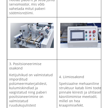
servomootor, mis võib
vahetada mitut paberi
söötmisrežiimi.
3. Positsioneerimise
osakond
Ketijuhikud on valmistatud
4. Liimiosakond
imporditud
polümeermaterjalidest,
Spetsiaalne mehaaniline
kulumiskindlad ja
struktuur katab liimi toote
vaigistatud ning paberi
pinnale kiiresti ja ühtlaselt
positsioneerimine on
käsnliimimise meetodil,
valmistatud
millel on hea
ruudukujulistest
kraapimisefekt.