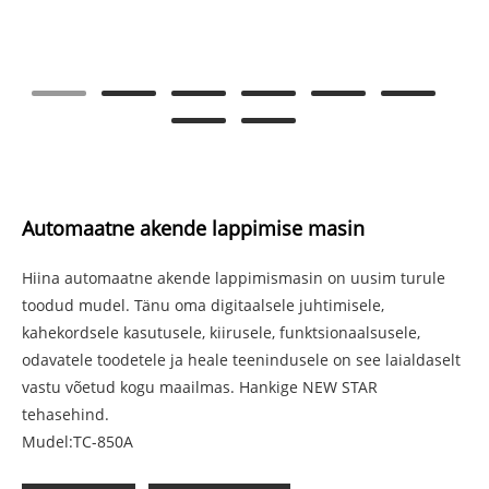
Automaatne akende lappimise masin
Hiina automaatne akende lappimismasin on uusim turule
toodud mudel. Tänu oma digitaalsele juhtimisele,
kahekordsele kasutusele, kiirusele, funktsionaalsusele,
odavatele toodetele ja heale teenindusele on see laialdaselt
vastu võetud kogu maailmas. Hankige NEW STAR
tehasehind.
Mudel:TC-850A