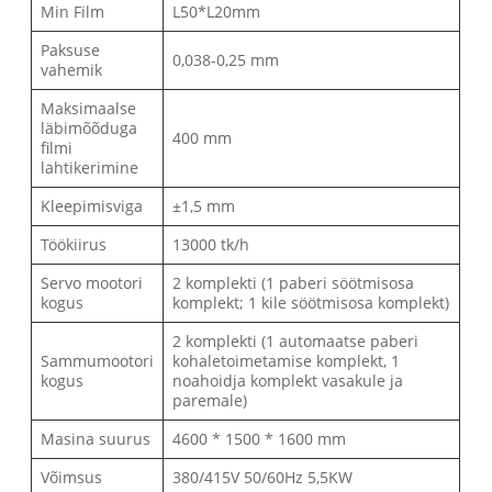
Min Film
L50*L20mm
Paksuse
0,038-0,25 mm
vahemik
Maksimaalse
läbimõõduga
400 mm
filmi
lahtikerimine
Kleepimisviga
±1,5 mm
Töökiirus
13000 tk/h
Servo mootori
2 komplekti (1 paberi söötmisosa
kogus
komplekt; 1 kile söötmisosa komplekt)
2 komplekti (1 automaatse paberi
Sammumootori
kohaletoimetamise komplekt, 1
kogus
noahoidja komplekt vasakule ja
paremale)
Masina suurus
4600 * 1500 * 1600 mm
Võimsus
380/415V 50/60Hz 5,5KW