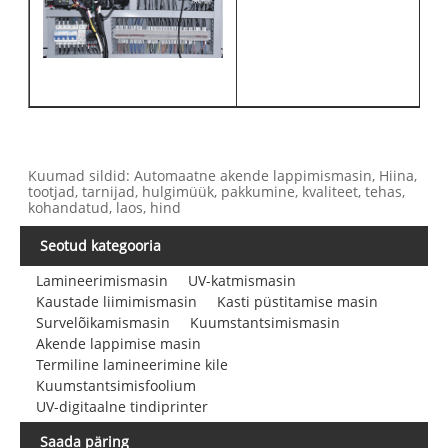
Kuumad sildid: Automaatne akende lappimismasin, Hiina,
tootjad, tarnijad, hulgimüük, pakkumine, kvaliteet, tehas,
kohandatud, laos, hind
Seotud kategooria
Lamineerimismasin
UV-katmismasin
Kaustade liimimismasin
Kasti püstitamise masin
Survelõikamismasin
Kuumstantsimismasin
Akende lappimise masin
Termiline lamineerimine kile
Kuumstantsimisfoolium
UV-digitaalne tindiprinter
Saada päring